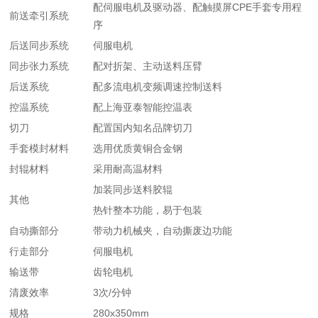
配伺服电机及驱动器、配触摸屏CPE手套专用程
前送牵引系统
序
后送同步系统
伺服电机
同步张力系统
配对折架、主动送料压臂
后送系统
配多流电机变频调速控制送料
控温系统
配上海亚泰智能控温表
切刀
配置国内知名品牌切刀
手套模封材料
选用优质黄铜合金钢
封辊材料
采用耐高温材料
加装同步送料胶辊
其他
热针整本功能，易于包装
自动撕部分
带动力机械夹，自动撕废边功能
行走部分
伺服电机
输送带
齿轮电机
清废效率
3次/分钟
规格
280x350mm